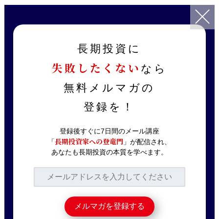
TOP
記事一覧
銘柄分析
日本M&Aセンター下落、逆張りの好機か？
長期投資に
失敗したくない
なら
2021.01.25
銘柄分析
日本M&Aセンター下
無料メルマガの
落、逆張りの好機か？
登録を！
登録後すぐに7日間のメール講座
長期投資家への登竜門
「
」が配信され、
YouTubeに動画をアップロードしました！
あなたも長期投資の本質を学べます。