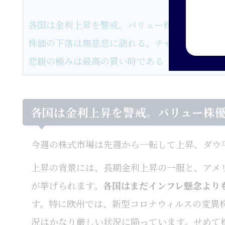
各国は金利上昇を警戒。バリュー株優位が示す
株価の下落は無慈悲に訪れる。チャンスはその
悲観の極みは最高の買い時である
各国は金利上昇を警戒。バリュー株
今週の株式市場は先週から一転して上昇、ダウ
上昇の背景には、長期金利上昇の一服と、アメ
が挙げられます。
各国はまだインフレ懸念より
す。特に欧州では、新型コロナウィルスの変異
況はかなり厳しい状況に陥っています。せめて