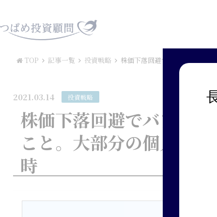
TOP
記事一覧
投資戦略
株価下落回避でバブル突入か？
2021.03.14
投資戦略
株価下落回避でバブル突
こと。大部分の個人投資
時