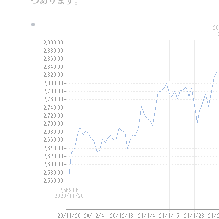
つあります
。