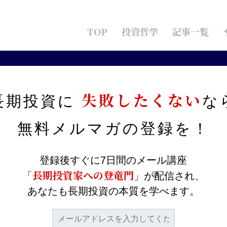
TOP
投資哲学
記事一覧
バリュー株優位が示すこと。大部分の個人投資家が負ける理由と絶好の
失敗したくない
長期投資に
な
入か？バリュー株優位が示
無料メルマガの
登録を！
家が負ける理由と絶好の買
登録後すぐに7日間のメール講座
長期投資家への登竜門
「
」が配信され、
あなたも長期投資の本質を学べます。
目次