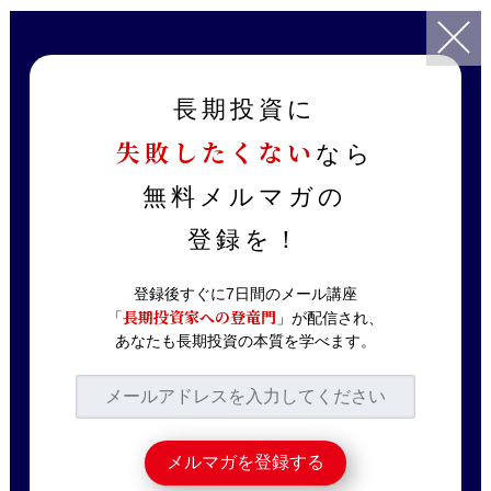
TOP
記事一覧
銘柄分析
【ニトリ】年初来安値水準！買いか？
長期投資に
失敗したくない
なら
2021.06.19
銘柄分析
【ニトリ】年初来安値
無料メルマガの
水準！買いか？
登録を！
登録後すぐに7日間のメール講座
長期投資家への登竜門
「
」が配信され、
YouTubeに動画をアップロードしました！
あなたも長期投資の本質を学べます。