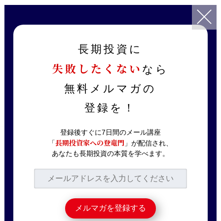
TOP
記事一覧
ニュース解説
【岸田ショック】 株価下落要因と注目銘柄
長期投資に
失敗したくない
なら
2021.10.08
ニュース解説
【岸田ショック】 株
無料メルマガの
価下落要因と注目銘柄
登録を！
登録後すぐに7日間のメール講座
長期投資家への登竜門
「
」が配信され、
YouTubeに動画をアップロードしました！
あなたも長期投資の本質を学べます。