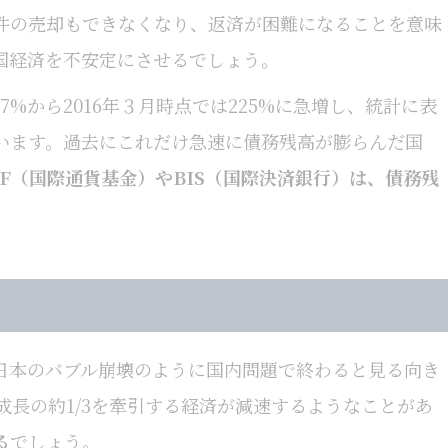
件の売却もできなくなり、返済が困難になることを意味
国経済を不安定にさせるでしょう。
47%から2016年３月時点では225%に急増し、統計に表
います。過去にこれだけ急速に債務残高が膨らんだ国
MF（国際通貨基金）やBIS（国際決済銀行）は、債務残
日本のバブル崩壊のように国内問題で終わると見る向き
成長の約1/3を牽引する経済が減速するようなことがあ
る
でしょう。