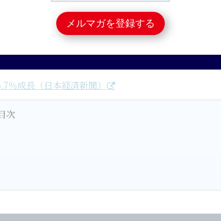
GDP統計はそもそも目標値に向けて「作られている」と
い
でしょう。
できます。10月20日付の日本経済新聞でも取り上げら
ポイントは、
公共投資、不動産、借金
です。
.7％成長（日本経済新聞）
目次