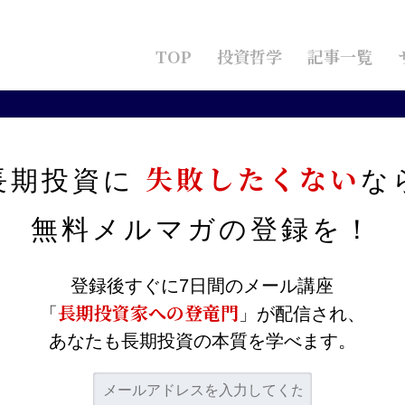
TOP
投資哲学
記事一覧
の経済成長
失敗したくない
長期投資に
な
国の経済成長
無料メルマガの
登録を！
登録後すぐに7日間のメール講座
率6.7%と発表されました。これで
、３四半期連続で同じ
長期投資家への登竜門
「
」が配信され、
あなたも長期投資の本質を学べます。
.5～7%に設定しています。その中で6.7%という数字