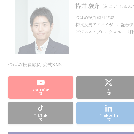
栫井 駿介
（かこい しゅん
つばめ投資顧問 代表
株式投資アドバイザー、証券ア
ビジネス・ブレークスルー（株
つばめ投資顧問 公式SNS
YouTube
X
TikTok
LinkedIn