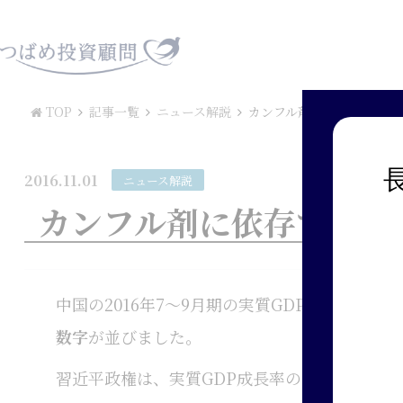
TOP
記事一覧
ニュース解説
カンフル剤に依存する中国
2016.11.01
ニュース解説
カンフル剤に依存する中
中国の2016年7～9月期の実質GDP成長率が年
数字
が並びました。
習近平政権は、実質GDP成長率の目標値を年率6