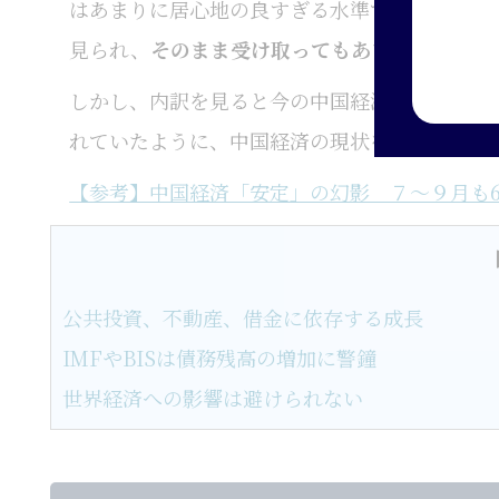
はあまりに居心地の良すぎる水準です。中国の
見られ、
そのまま受け取ってもあまり意味がな
しかし、内訳を見ると今の中国経済の概況が把握
れていたように、中国経済の現状を表す３つの
【参考】中国経済「安定」の幻影 ７～９月も6
公共投資、不動産、借金に依存する成長
IMFやBISは債務残高の増加に警鐘
世界経済への影響は避けられない