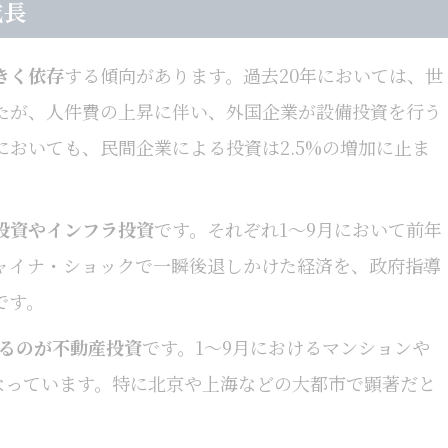
成長
きく依存
する傾向があります。過去20年においては、世
たが、人件費の上昇に伴い、外国企業が設備投資を行う
においても、民間企業による投資は2.5%の増加に止ま
投資やインフラ投資
です。それぞれ1～9月において前年
チャイナ・ショックで一瞬後退しかけた経済を、政府指導
です。
いるのが不動産投資
です。1～9月におけるマンションや
となっています。特に北京や上海などの大都市で顕著だと