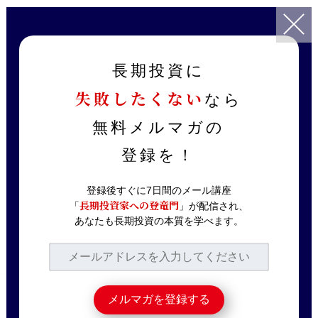
TOP
記事一覧
ニュース解説
景気後退がやってくる！その理由と投資家の心構えを解説（2022
長期投資に
年4月9日発行 会員向けレポート）
失敗したくない
なら
2022.04.10
ニュース解説
無料メルマガの
景気後退がやってく
登録を！
る！その理由と投資家
の心構えを解説
登録後すぐに7日間のメール講座
長期投資家への登竜門
「
」が配信され、
（2022年4月9日発行
あなたも長期投資の本質を学べます。
会員向けレポート）
※本レポートは、つばめ投資顧問の会員向