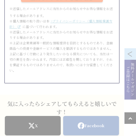
※送信したメールアドレスに当社からのお知らせやお得な情報をお送
りする場合があります。
※個人情報の取り扱いは本
>プライバシーポリシー（個人情報保護方
針）
に基づいて行われます。
※送信したメールアドレスに当社からのお知らせやお得な情報をお送
りする場合があります。
※上記は企業業績等一般的な情報提供を目的とするものであり、金融
商品への投資や金融サービスの購入を勧誘するものではありません。
上記に基づく行動により発生したいかなる損失についても、当社は一
切の責任を負いかねます。内容には正確性を期しておりますが、それ
を保証するものではありませんので、取扱いには十分留意してくださ
い。
気に入ったらシェアしてもらえると嬉しいで
す！
X
Facebook