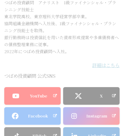
つばめ投資顧問 アナリスト 1級ファイナンシャル・プラ
ンニング技能士
東北学院高校、東京理科大学経営学部卒業。
協同組織金融機関へ入社後、1級ファイナンシャル・プラン
ニング技能士を取得。
銀行勤務時は投資信託を用いた資産形成提案や多重債務者へ
の債務整理業務に従事。
2022年につばめ投資顧問へ入社。
詳細はこちら
つばめ投資顧問 公式SNS
YouTube
X
Facebook
Instagram
TikTok
LinkedIn