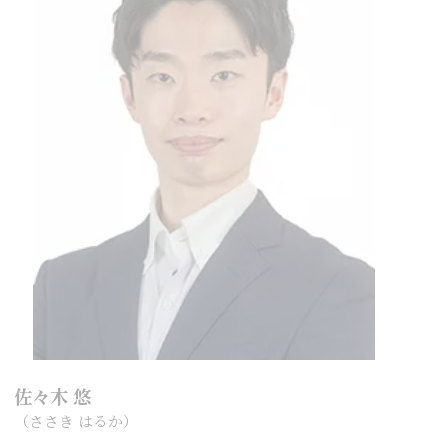
佐々木 悠
（ささき はるか）