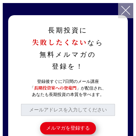
TOP
記事一覧
ニュース解説
【解説】円安は本当にプラスか？円安好影響の時代は終わった！日
長期投資に
銀の金利操作の本当の狙い
失敗したくない
なら
2022.04.25
ニュース解説
無料メルマガの
【解説】円安は本当に
登録を！
プラスか？円安好影響
の時代は終わった！日
登録後すぐに7日間のメール講座
長期投資家への登竜門
「
」が配信され、
銀の金利操作の本当の
あなたも長期投資の本質を学べます。
狙い