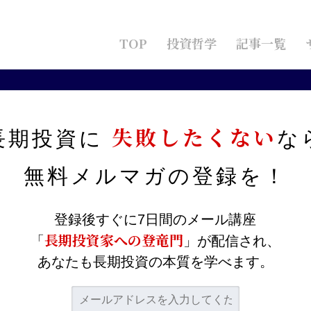
TOP
投資哲学
記事一覧
）はどこまで伸びるか？
失敗したくない
長期投資に
な
5）はどこまで伸びるか？
無料メルマガの
登録を！
登録後すぐに7日間のメール講座
けています
。３ヶ月の上昇率は約３割にのぼり、2000年
長期投資家への登竜門
「
」が配信され、
あなたも長期投資の本質を学べます。