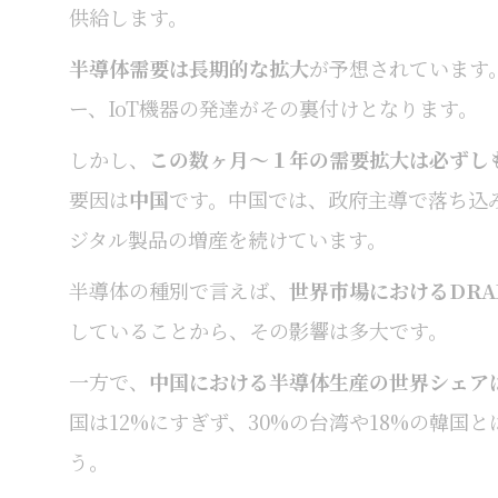
供給します。
半導体需要は長期的な拡大
が予想されています
ー、IoT機器の発達がその裏付けとなります。
しかし、
この数ヶ月〜１年の需要拡大は必ずし
要因は
中国
です。中国では、政府主導で落ち込
ジタル製品の増産を続けています。
半導体の種別で言えば、
世界市場におけるDR
していることから、その影響は多大です。
一方で、
中国における半導体生産の世界シェア
国は12%にすぎず、30%の台湾や18%の韓
う。