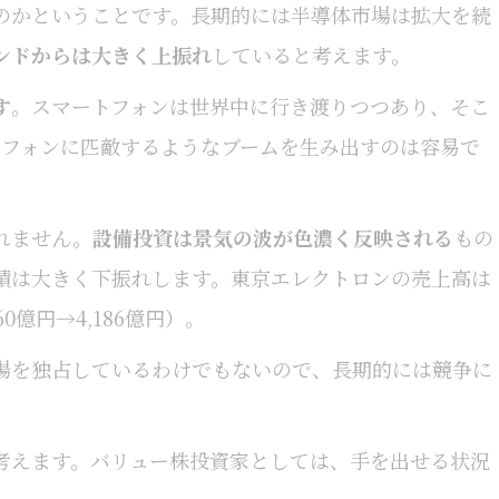
のかということです。長期的には半導体市場は拡大を続
ンドからは大きく上振れ
していると考えます。
す
。スマートフォンは世界中に行き渡りつつあり、そこ
トフォンに匹敵するようなブームを生み出すのは容易で
れません。
設備投資は景気の波が色濃く反映される
もの
績は大きく下振れします。東京エレクトロンの売上高は
60億円→4,186億円）。
場を独占しているわけでもないので、長期的には競争に
考えます。バリュー株投資家としては、手を出せる状況