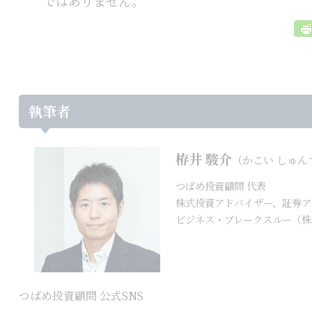
ではありません。
執筆者
栫井 駿介
（かこい しゅん
つばめ投資顧問 代表
株式投資アドバイザー、証券ア
ビジネス・ブレークスルー（株
つばめ投資顧問 公式SNS