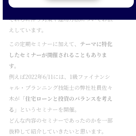
セミナーでは相場状況や運用状況の報告、
それらに伴う対策や運用方法についてお伝
えしています。
この定期セミナーに加えて、
テーマに特化
したセミナーが開催されることもありま
す。
例えば2022年6/11には、1級ファイナンシ
ャル・プランニング技能士の弊社社員佐々
木が
「住宅ローンと投資のバランスを考え
る」
というセミナーを開催。
どんな内容のセミナーであったのかを一部
抜粋して紹介していきたいと思います。