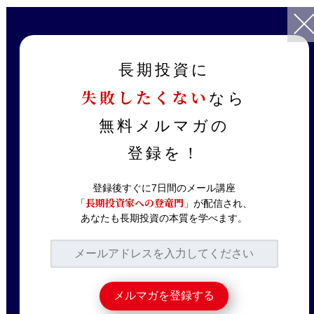
TOP
記事一覧
会員サービス
つばめ投資顧問の会員セミナーを一部ご紹介！テーマに特化したセ
長期投資に
ミナーも
失敗したくない
なら
2023.01.30
会員サービス
無料メルマガの
つばめ投資顧問の会員
登録を！
セミナーを一部ご紹
介！テーマに特化した
登録後すぐに7日間のメール講座
長期投資家への登竜門
「
」が配信され、
セミナーも
あなたも長期投資の本質を学べます。
つばめ投資顧問では
月に一回会員限定でオ
ンラインセミナーを開催しています。