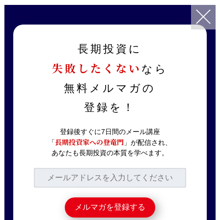
TOP
記事一覧
銘柄分析
日本屈指の人気株 オリックスの配当金は継続するのか？最大のリ
長期投資に
スクを解説
失敗したくない
なら
2023.03.23
銘柄分析
無料メルマガの
日本屈指の人気株 オ
登録を！
リックスの配当金は継
続するのか？最大のリ
登録後すぐに7日間のメール講座
長期投資家への登竜門
「
」が配信され、
スクを解説
あなたも長期投資の本質を学べます。
WBC日本チームの優勝おめでとうございま
す！素晴らしい大会でしたね。