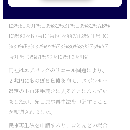
3%81%8D%E3%81%A7%E3%81%AF%
E3%81%AA%E3%81%8B%E3%81%A3%
E3%81%9F%E3%82%BF%E3%82%AB%
E3%82%BF%EF%BC%887312%EF%BC
%89%E3%82%92%E8%80%83%E5%AF
%9F%E3%81%99%E3%82%8B/
同社はエアバッグのリコール問題により、
２兆円にものぼる負債
を抱え、スポンサー
選定の下再建手続きに入ることになってい
ましたが、先日民事再生法を申請すること
が報道されました。
民事再生法を申請すると、ほとんどの場合