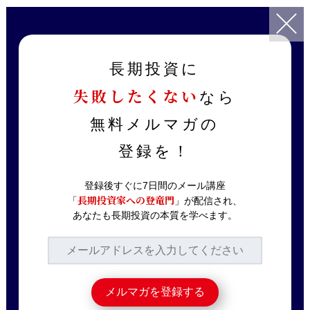
TOP
記事一覧
投資知識
潰れる会社、潰れない会社の見分け方
長期投資に
失敗したくない
なら
2017.06.25
投資知識
潰れる会社、潰れない
無料メルマガの
会社の見分け方
登録を！
登録後すぐに7日間のメール講座
長期投資家への登竜門
「
」が配信され、
今週、当社ホームページでタカタ（7312）
あなたも長期投資の本質を学べます。
について取り上げました。
https://tsubame104.com/2017/06/21/%E
8%B2%B7%E3%81%86%E3%81%B9%E