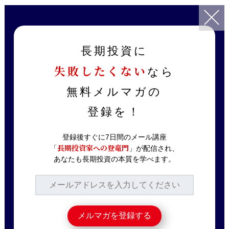
TOP
記事一覧
ニュース解説
カナダの住宅金融機関救済でわかるバフェット投資の真髄
長期投資に
失敗したくない
なら
2017.07.02
ニュース解説
カナダの住宅金融機関
無料メルマガの
救済でわかるバフェッ
登録を！
ト投資の真髄
登録後すぐに7日間のメール講座
長期投資家への登竜門
「
」が配信され、
あなたも長期投資の本質を学べます。
バフェットが、経営難に陥った
カナダの住
宅金融機関ホーム・キャピタルに出資し
、
すでに90%のリターンをあげたとのことで