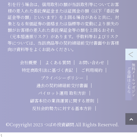
引を行う場合は、信用取引の額が当該取引等についてお客
様の差入れた委託保証金または証拠金の額（以下「委託保
証金等の額」といいます）を上回る場合があると共に、対
象となる有価証券の価格または指標等の変動により損失の
額がお客様の差入れた委託保証金等の額を上回るおそれ
（元本超過損リスク）があります。手数料等およびリスク
等については、当該商品等の契約締結前交付書面やお客様
向け資料等をよくお読みください。
会社概要
よくある質問
お問い合わせ
特定商取引法に基づく表記
ご利用規約
プライバシーポリシー
過去の契約締結前交付書面
パイロット運用 取引方針
顧客本位の業務運営に関する原則
反社会的勢力に対する基本方針
©Copyright 2023 つばめ投資顧問.All Rights Reserved.
1