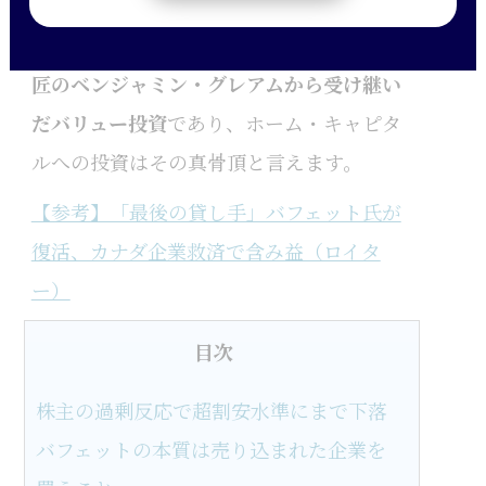
す。最近はAmazonやGoogleなどの成長企
業への羨望を口にしますが、
彼の本質は師
匠のベンジャミン・グレアムから受け継い
だバリュー投資
であり、ホーム・キャピタ
ルへの投資はその真骨頂と言えます。
【参考】「最後の貸し手」バフェット氏が
復活、カナダ企業救済で含み益（ロイタ
ー）
目次
株主の過剰反応で超割安水準にまで下落
バフェットの本質は売り込まれた企業を