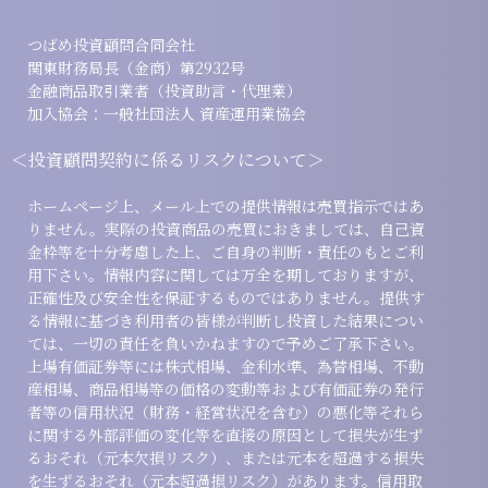
つばめ投資顧問合同会社
関東財務局長（金商）第2932号
金融商品取引業者（投資助言・代理業）
加入協会：一般社団法人 資産運用業協会
＜投資顧問契約に係るリスクについて＞
ホームページ上、メール上での提供情報は売買指示ではあ
りません。実際の投資商品の売買におきましては、自己資
金枠等を十分考慮した上、ご自身の判断・責任のもとご利
用下さい。情報内容に関しては万全を期しておりますが、
正確性及び安全性を保証するものではありません。提供す
る情報に基づき利用者の皆様が判断し投資した結果につい
ては、一切の責任を負いかねますので予めご了承下さい。
上場有価証券等には株式相場、金利水準、為替相場、不動
産相場、商品相場等の価格の変動等および有価証券の発行
者等の信用状況（財務・経営状況を含む）の悪化等それら
に関する外部評価の変化等を直接の原因として損失が生ず
るおそれ（元本欠損リスク）、または元本を超過する損失
を生ずるおそれ（元本超過損リスク）があります。信用取