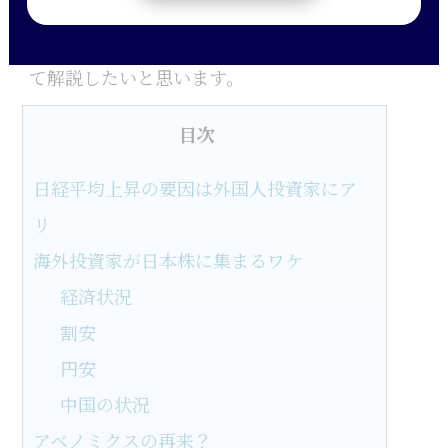
そこで今回は、外国人投資家が何を考えて
日本株を買っているのかということについ
て解説したいと思います。
目次
日経平均上昇の要因は外国人投資家にア
リ
海外投資家が日本株に集まるワケ
経済状況
割安
円安
中国の状況
アベノミクスの再来？