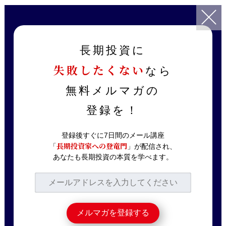
TOP
記事一覧
ニュース解説
海外投資家が日本株を買うのはなぜ？
長期投資に
失敗したくない
なら
2023.06.19
ニュース解説
海外投資家が日本株を
無料メルマガの
買うのはなぜ？
登録を！
登録後すぐに7日間のメール講座
長期投資家への登竜門
「
」が配信され、
日経平均株価が上昇し続けていて、連日バ
あなたも長期投資の本質を学べます。
ブル後最高値を更新しています。
今回の日本株の上昇には外国人投資家の買
いが大きく影響しています。