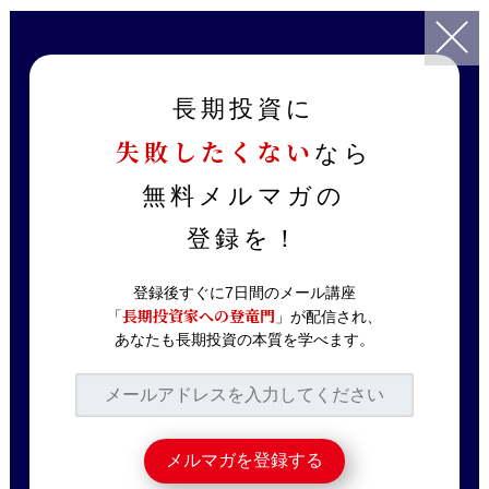
TOP
記事一覧
投資戦略
これからの相場はどうなる？ベテラン投資家が上昇を予期するワケ
長期投資に
失敗したくない
なら
2023.07.09
投資戦略
これからの相場はどう
無料メルマガの
なる？ベテラン投資家
登録を！
が上昇を予期するワケ
登録後すぐに7日間のメール講座
長期投資家への登竜門
「
」が配信され、
あなたも長期投資の本質を学べます。
日経平均株価は上昇を続けていて、今は上
がりすぎているから下がった時に買おうと
考えている方も多いかと思いますが、一方