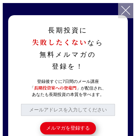
TOP
記事一覧
投資戦略
高配当株を選ぶのに疲れたあなたに贈る最高のETF
長期投資に
失敗したくない
なら
2023.07.23
投資戦略
高配当株を選ぶのに疲
無料メルマガの
れたあなたに贈る最高
登録を！
のETF
登録後すぐに7日間のメール講座
長期投資家への登竜門
「
」が配信され、
あなたも長期投資の本質を学べます。
高配当株投資は大変魅力的なものではあり
ますが、一方で銘柄選びが面倒くさい、ど
れが正解なのか分からないという方も多い