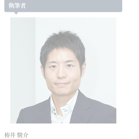
執筆者
栫井 駿介