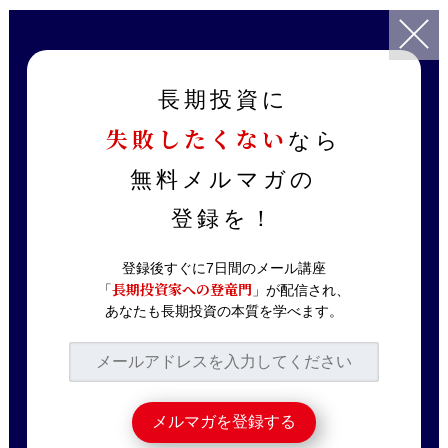
TOP
記事一覧
銘柄分析
【三菱商事】株価上昇！売るか？買うか？持ち続けるか？数字でわ
長期投資に
かる三菱商事の盲点とは？
失敗したくない
なら
2024.02.12
銘柄分析
無料メルマガの
【三菱商事】株価上
登録を！
昇！売るか？買うか？
持ち続けるか？数字で
登録後すぐに7日間のメール講座
長期投資家への登竜門
「
」が配信され、
わかる三菱商事の盲点
あなたも長期投資の本質を学べます。
とは？
今回は三菱商事についてです。