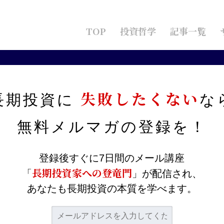
TOP
投資哲学
記事一覧
を知るために最低限抑えるべきポイント
失敗したくない
長期投資に
な
場を知るために最低限抑え
無料メルマガの
登録を！
登録後すぐに7日間のメール講座
長期投資家への登竜門
「
」が配信され、
あなたも長期投資の本質を学べます。
、特に直近にかけて大きく下がってきています。
、少しでも不安を和らげて、変に慌てることなく適切な