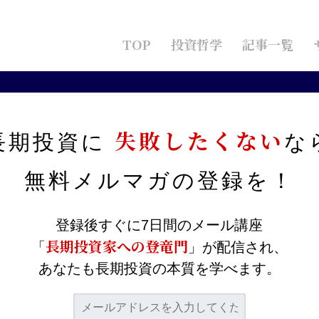
TOP
投資哲学
記事一覧
ラ】生成AI＆データセンター関連で伸びる？”電線御三家”を分析！
失敗したくない
長期投資に
な
フジクラ】生成AI＆データ
無料メルマガの
登録を！
電線御三家”を分析！
登録後すぐに7日間のメール講座
長期投資家への登竜門
「
」が配信され、
あなたも長期投資の本質を学べます。
、MicrosoftやGoogle、Amazonなどは日本を