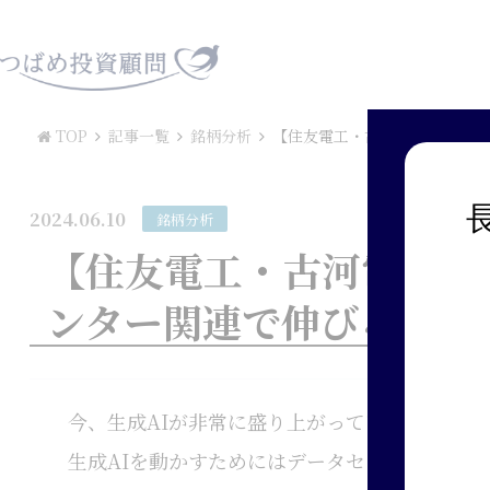
TOP
記事一覧
銘柄分析
【住友電工・古河電工・フジク
2024.06.10
銘柄分析
【住友電工・古河電工・
ンター関連で伸びる？”
今、生成AIが非常に盛り上がっています。
生成AIを動かすためにはデータセンターが必要であり