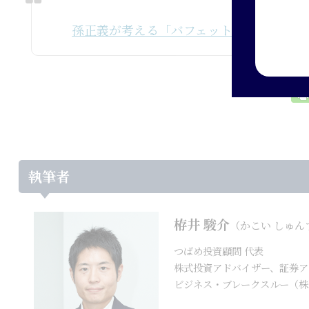
孫正義が考える「バフェットの倒し方」ソ
執筆者
栫井 駿介
（かこい しゅん
つばめ投資顧問 代表
株式投資アドバイザー、証券ア
ビジネス・ブレークスルー（株