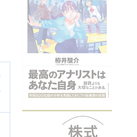
3
今
、