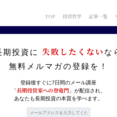
TOP
投資哲学
記事一覧
トの倒し方」ソフトバンク親子上場の狙いとは？
失敗したくない
長期投資に
な
ットの倒し方」ソフトバン
無料メルマガの
登録を！
登録後すぐに7日間のメール講座
長期投資家への登竜門
「
」が配信され、
あなたも長期投資の本質を学べます。
ひご覧ください。