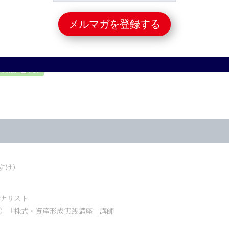
フトバンク親子上場の狙いとは？＝栫井駿介
すけ）
ナリスト
）「株式・資産形成実践講座」講師