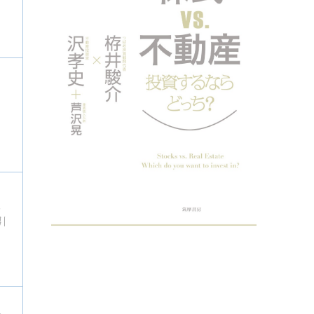
？
説
引