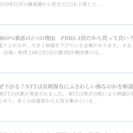
20年12月の最高値から足元で2/3も下落して...
60%暴落の2つの理由 PBR0.4倍だから買って良い
盛り上がる中、大きく株価を下げている企業があります。 それ
出典：株探 24年2月2日の第3四半期決算では...
なぜ下がる？NTTは長期保有にふさわしい株なのかを解
に、NTTの決算が発表されました。 NTTは株式分割により単価が
あり、多くの投資家から人気を集めていま...