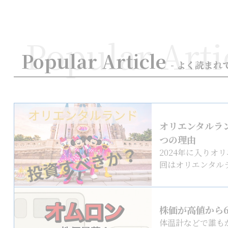
Popular Arti
Popular Article
- よく読まれ
オリエンタルラ
つの理由
2024年に入りオ
回はオリエンタルラ
株価が高値から
体温計などで誰も