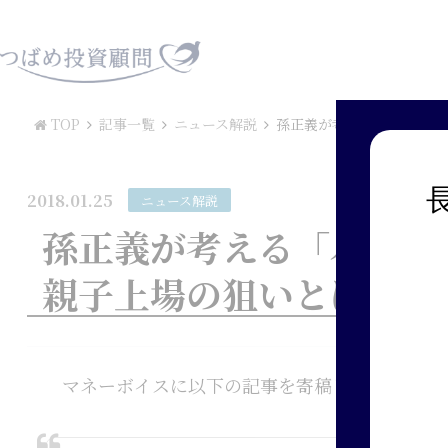
TOP
記事一覧
ニュース解説
孫正義が考える「バフェッ
2018.01.25
ニュース解説
孫正義が考える「バフェ
親子上場の狙いとは？
マネーボイスに以下の記事を寄稿しました。ぜ