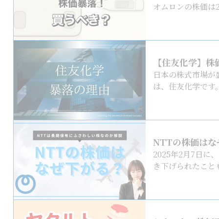
オムロンの株価は20
【住友化学】株価
日本の株式市場が
は、住友化学です。 
NTTの株価は
2025年2月7日
き下げられたことも