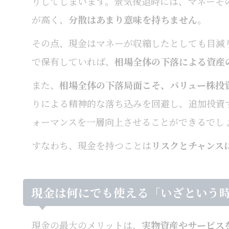
りしてしまいます。景気後退時には、マネーそ
が高く、
分散はあまり意味を持ちません
。
その点、現金はマネーが収縮したとしても目減
で保有していれば、
相場全体の下落による資産
また、
相場全体の下落局面こそ、バリュー株投
りによる精神的な落ち込みを回避し、追加投資
ォーマンスを一層向上させることができるでし
すなわち、現金を持つことは
リスクとチャンス
現金は何にでも使える「いざという
現金の最大のメリットは、
実物資産やサービス