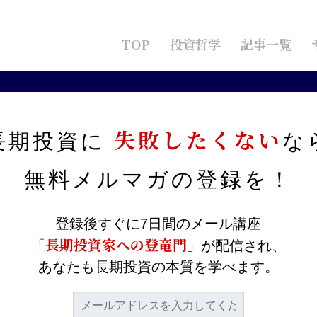
TOP
投資哲学
記事一覧
ュ・ポジションの重要性
失敗したくない
長期投資に
な
ャッシュ・ポジションの重
無料メルマガの
登録を！
登録後すぐに7日間のメール講座
長期投資家への登竜門
「
」が配信され、
あなたも長期投資の本質を学べます。
します。資産運用において現金を多く持っていること
下げるとされています。しかし、私はそうは思いませ