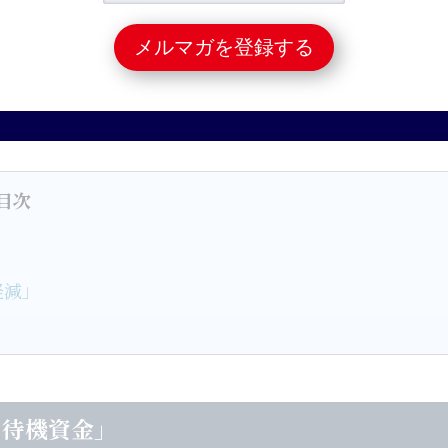
目次
」
軽減」
の待機資金」