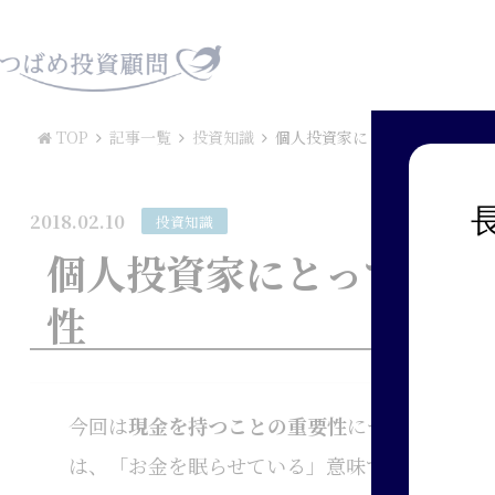
TOP
記事一覧
投資知識
個人投資家にとってのキャッシ
2018.02.10
投資知識
個人投資家にとってのキ
性
今回は
現金を持つことの重要性
についてお話し
は、「お金を眠らせている」意味で投資効率を