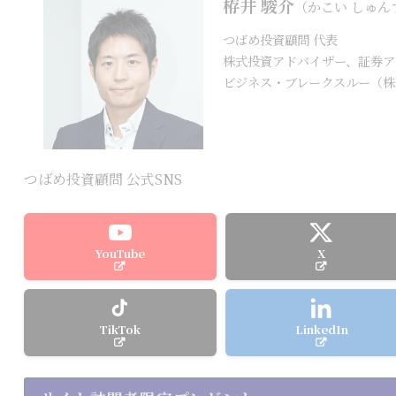
栫井 駿介
（かこい しゅん
つばめ投資顧問 代表
株式投資アドバイザー、証券ア
ビジネス・ブレークスルー（株
つばめ投資顧問 公式SNS
YouTube
X
TikTok
LinkedIn