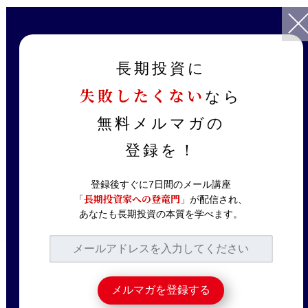
TOP
記事一覧
お金持ち
今すぐ動けば25年で億り人に。誰でも株で資産を増やせる公式と論
長期投資に
理的アプローチ
失敗したくない
なら
2019.02.28
お金持ち
無料メルマガの
今すぐ動けば25年で
登録を！
億り人に。誰でも株で
資産を増やせる公式と
登録後すぐに7日間のメール講座
長期投資家への登竜門
「
」が配信され、
論理的アプローチ
あなたも長期投資の本質を学べます。
マネーボイスに記事を寄稿しました。