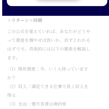
将来の資産は以下の公式で計算できます。
将来資産＝｛現有資産＋（収入－支出）｝
×リターン×時間
この公式を覚えていれば、あなたがどうや
って資産を増やせば良いか、自ずとわかる
はずです。具体的には以下の要素を解説し
ます。
（1）現有資産：今、いくら持っています
か？
（2）収入：満足できる仕事で長く収入を
得る
（3）支出：億万長者は倹約家