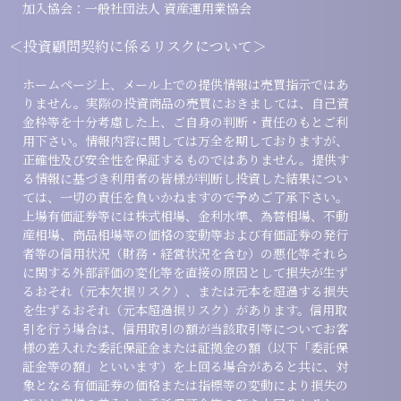
加入協会：一般社団法人 資産運用業協会
＜投資顧問契約に係るリスクについて＞
ホームページ上、メール上での提供情報は売買指示ではあ
りません。実際の投資商品の売買におきましては、自己資
金枠等を十分考慮した上、ご自身の判断・責任のもとご利
用下さい。情報内容に関しては万全を期しておりますが、
正確性及び安全性を保証するものではありません。提供す
る情報に基づき利用者の皆様が判断し投資した結果につい
ては、一切の責任を負いかねますので予めご了承下さい。
上場有価証券等には株式相場、金利水準、為替相場、不動
産相場、商品相場等の価格の変動等および有価証券の発行
者等の信用状況（財務・経営状況を含む）の悪化等それら
に関する外部評価の変化等を直接の原因として損失が生ず
るおそれ（元本欠損リスク）、または元本を超過する損失
を生ずるおそれ（元本超過損リスク）があります。信用取
引を行う場合は、信用取引の額が当該取引等についてお客
様の差入れた委託保証金または証拠金の額（以下「委託保
証金等の額」といいます）を上回る場合があると共に、対
象となる有価証券の価格または指標等の変動により損失の