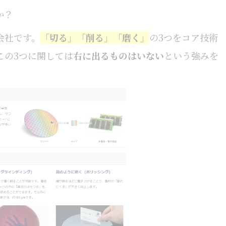
か？
会社です。
「切る」
「削る」「磨く」
の3つをコア技術
この3つに関しては
右に出るものはいない
という強みを