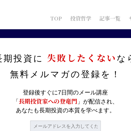
TOP
投資哲学
記事一覧
ディスコの強みとリスクを解説！
失敗したくない
長期投資に
な
0％！？ディスコの強みとリス
無料メルマガの
登録を！
登録後すぐに7日間のメール講座
長期投資家への登竜門
「
」が配信され、
あなたも長期投資の本質を学べます。
造装置のディスコについて解説してただきます。
が高いですが、事業の中身については詳しく知らないと