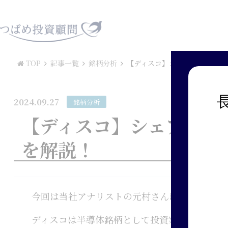
TOP
記事一覧
銘柄分析
【ディスコ】シェア100％！？
2024.09.27
銘柄分析
【ディスコ】シェア10
を解説！
今回は当社アナリストの元村さんに、半導体製
ディスコは半導体銘柄として投資家からも人気