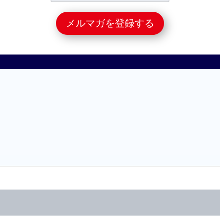
さい。
目次