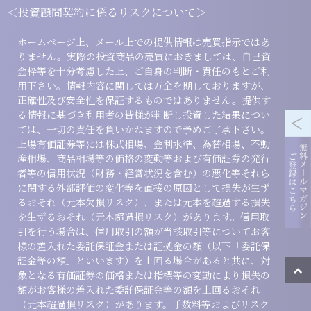
＜投資顧問契約に係るリスクについて＞
ホームページ上、メール上での提供情報は売買指示ではあ
りません。実際の投資商品の売買におきましては、自己資
金枠等を十分考慮した上、ご自身の判断・責任のもとご利
用下さい。情報内容に関しては万全を期しておりますが、
正確性及び安全性を保証するものではありません。提供す
る情報に基づき利用者の皆様が判断し投資した結果につい
ては、一切の責任を負いかねますので予めご了承下さい。
上場有価証券等には株式相場、金利水準、為替相場、不動
産相場、商品相場等の価格の変動等および有価証券の発行
者等の信用状況（財務・経営状況を含む）の悪化等それら
に関する外部評価の変化等を直接の原因として損失が生ず
るおそれ（元本欠損リスク）、または元本を超過する損失
を生ずるおそれ（元本超過損リスク）があります。信用取
引を行う場合は、信用取引の額が当該取引等についてお客
様の差入れた委託保証金または証拠金の額（以下「委託保
証金等の額」といいます）を上回る場合があると共に、対
象となる有価証券の価格または指標等の変動により損失の
額がお客様の差入れた委託保証金等の額を上回るおそれ
（元本超過損リスク）があります。手数料等およびリスク