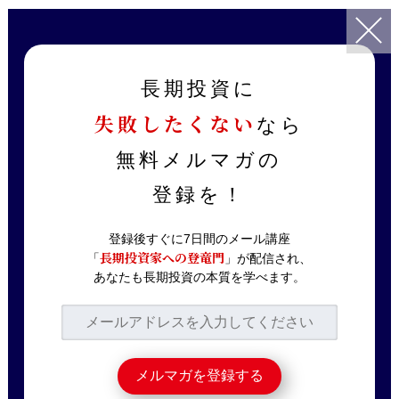
TOP
記事一覧
ニュース解説
【Appleも業績を下方修正】新型コロナウイルス感染拡大で世界経
長期投資に
済に与える影響｜今後の株価見通しはどうなる！？これを見れば経
失敗したくない
済の知識も身につきます
なら
無料メルマガの
2020.02.20
ニュース解説
【Appleも業績を下方
登録を！
修正】新型コロナウイ
登録後すぐに7日間のメール講座
ルス感染拡大で世界経
長期投資家への登竜門
「
」が配信され、
あなたも長期投資の本質を学べます。
済に与える影響｜今後
の株価見通しはどうな
る！？これを見れば経
済の知識も身につきま