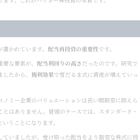
ります。これがバリュー株投資の本質です。
が書かれています。
配当再投資の重要性
です。
重要な要素が、
配当利回りの高さ
だったのです。研究で
ましたから、
複利効果
で雪だるま式に資産が増えていっ
コノミー企業のバリュエーションは長い間割安に抑えら
ことはありません。冒頭のケースでは、スタンダード・
ということになります。
していましたが、受け取った配当をより割安な株式に投