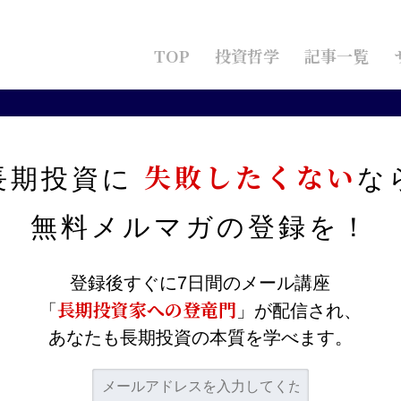
TOP
投資哲学
記事一覧
たらいいか
失敗したくない
長期投資に
な
どうしたらいいか
無料メルマガの
登録を！
登録後すぐに7日間のメール講座
―。このような考えで株式投資を行ってはいないでしょ
長期投資家への登竜門
「
」が配信され、
は大きな落とし穴が潜んでいます。半世紀以上にわたる
あなたも長期投資の本質を学べます。
来』
から解説します。