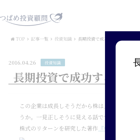
TOP
記事一覧
投資知識
長期投資で成功するにはどうし
2016.04.26
投資知識
長期投資で成功するには
この企業は成長しそうだから株は上がるだろう
うか。一見正しそうに見える話ですが、そこに
株式のリターンを研究した著作
『株式投資の未