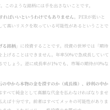
す。このような銘柄には手を出さないことです。
資すればいいというわけでもありません
。PERが低いと
して高いリスクを取っている可能性があるということで
げる銘柄」
に投資することです。投資の世界では「期待
を上げることはできません。年率50%で急成長していて
るでしょう。逆に成長率が1%でも、市場の期待が0%な
石の中から本物の金を探すのか（成長株）、砂利の中か
はすべて純金として高額な代金を払わなければなりませ
払えば十分です。前者はすべてメッキの可能性がありま