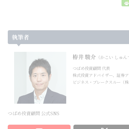
執筆者
栫井 駿介
（かこい しゅん
つばめ投資顧問 代表
株式投資アドバイザー、証券ア
ビジネス・ブレークスルー（株
つばめ投資顧問 公式SNS