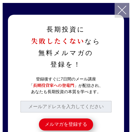
TOP
記事一覧
投資戦略
数字でわかったバフェット投資の「意外な姿」
長期投資に
失敗したくない
なら
2023.11.21
投資戦略
数字でわかったバフェ
無料メルマガの
ット投資の「意外な
登録を！
姿」
登録後すぐに7日間のメール講座
長期投資家への登竜門
「
」が配信され、
あなたも長期投資の本質を学べます。
バフェットがこの四半期、7月から9月期に
8000億円相当の株を売却しているとの報道
がありました。