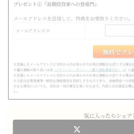
プレゼント②『長期投資家への登竜門』
メールアドレスを送信して、特典をお受取りください。
メールアドレス ＊
※送信したメールアドレスに当社からのお知らせやお得な情報をお送りする場合
※個人情報の取り扱いは本
>プライバシーポリシー（個人情報保護方針）
に基
※送信したメールアドレスに当社からのお知らせやお得な情報をお送りする場合
※上記は企業業績等一般的な情報提供を目的とするものであり、金融商品への投
かなる損失についても、当社は一切の責任を負いかねます。内容には正確性を期
い。
気に入ったらシェア