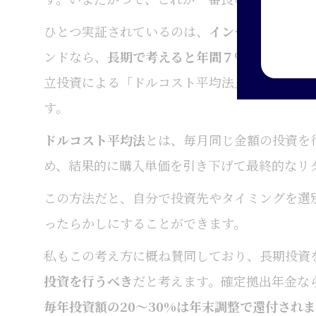
ひとつ実証されているのは、
インデックス投信
ンドなら、
長期で考えると年間７％程度のリタ
立投資による「ドルコスト平均法」を活用する
す。
ドルコスト平均法
とは、毎月同じ金額の投資を
め、結果的に購入単価を引き下げて最終的なリ
この方法だと、自分で投資先やタイミングを選
ったらかしにすることができます。
私もこの考え方に概ね賛同しており、長期投資
投資を行うべき
だと考えます。確定拠出年金な
毎年投資額の20～30%は年末調整で還付され