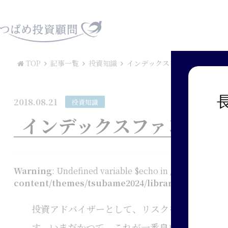
TOP
記事一覧
投資知識
インデックスファンドへの積立
2018.08.21
投資知識
インデックスファンドへ
Warning
: Undefined variable $echo in
/home/tsuba
content/themes/tsubame2024/library/shortcode
投資アドバイザーとして、リスクを減らしつつ
す。いまだかつて、これが一番良いという絶対