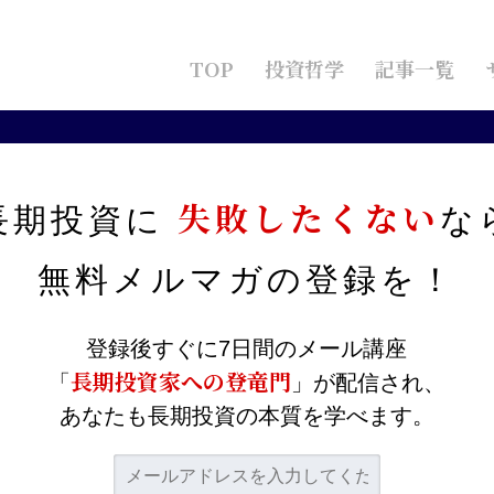
TOP
投資哲学
記事一覧
投資を上回る方法
失敗したくない
長期投資に
な
の積立投資を上回る方法
無料メルマガの
登録を！
登録後すぐに7日間のメール講座
me104/tsubame104.com/public_html/wp-
長期投資家への登竜門
「
」が配信され、
.php
on line
35
あなたも長期投資の本質を学べます。
着実に資産形成をしていただく方法を日々考えていま
の方法は確立されていません。