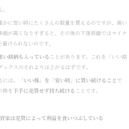
ん。
確かに安い時にたくさんの数量を買えるのですが、高い
株価が高くなりすぎると、その後の下落局面ではマイナ
を避けられないのです。
悪い銘柄も入っている
ことがあります。これを「いい銘
デックスのそれよりは上がるはずです。
るには、
「いい株」を「安い時」に買い続けること
で
の株を
下手に売買せず持ち続ける
ことです。
資家は売買によって利益を食いつぶしている