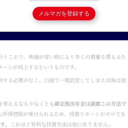
への積立投資
です。世界中に投資するインデックスファ
ーンが期待できる
ことは証明されています。そこに、積
ことで、投資タイミングのリスクも抑えることができま
行うことで、株価が安い時により多くの数量を買えるた
ターンが向上するというものです。
別する必要がなく、口座で一度設定してしまえば後は放
を考えるなら少なくとも
確定拠出年金は満額この方法で
ら所得控除が受けられるため、投資リターンがゼロでも
ます
。これほど有利な投資方法は他にありません。