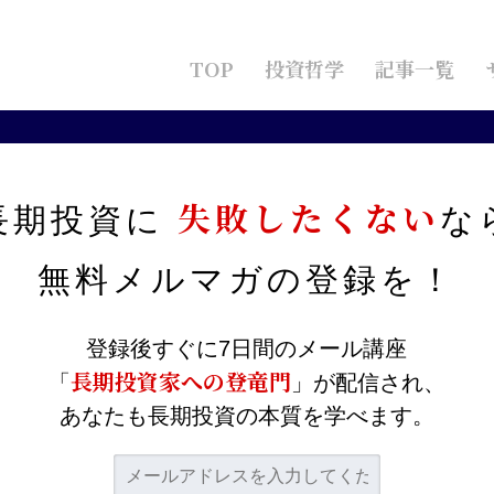
TOP
投資哲学
記事一覧
来高値を更新！大型割安株の特性を利用してゆっくり着実にお金持ちになる
失敗したくない
長期投資に
な
年初来高値を更新！大型割安
無料メルマガの
登録を！
り着実にお金持ちになる方
登録後すぐに7日間のメール講座
長期投資家への登竜門
「
」が配信され、
あなたも長期投資の本質を学べます。
me104/tsubame104.com/public_html/wp-
.php
on line
35