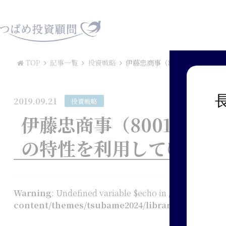
TOP
記事一覧
投資戦略
伊藤忠商事（8001）は年初
2019.09.21
投資戦略
伊藤忠商事（8001）は
の特性を利用してゆっく
Warning
: Undefined variable $echo in
/home/tsuba
content/themes/tsubame2024/library/shortcode