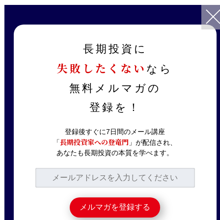
TOP
記事一覧
ニュース解説
【6/21速報】3分で読める損保業界激震の不正保険料請求―東京海
長期投資に
上・MS&AD・SOMPOの株価に与える影響は？
失敗したくない
なら
2023.06.21
ニュース解説
無料メルマガの
【6/21速報】3分で読
登録を！
める損保業界激震の不
正保険料請求―東京海
登録後すぐに7日間のメール講座
長期投資家への登竜門
「
」が配信され、
上・MS&AD・
あなたも長期投資の本質を学べます。
SOMPOの株価に与え
る影響は？