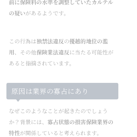
前に保険料の水準を調整していたカルテル
の疑い
があるようです。
この行為は
独禁法違反
の
優越的地位の濫
用
、その他
保険業法違反
に当たる可能性が
あると指摘されています。
原因は業界の寡占にあり
なぜこのようなことが起きたのでしょう
か？
背景には、
寡占状態の損害保険業界の
特性
が関係していると考えられます。