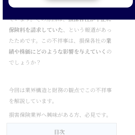
6月19日から国内損害保険の株価が下落し
ています。
その原因は、
損保各社が不正に
保険料を請求していた
、という報道があっ
たためです。
この不祥事は、損保各社の
業
績や株価にどのような影響を与えていく
の
でしょうか？
今回は業界構造と財務の観点でこの不祥事
を解説しています。
損害保険業界へ興味がある方、必見です。
目次